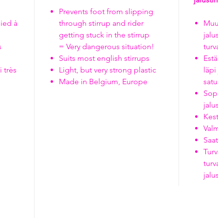
Prevents foot from slipping
pied à
through stirrup and rider
Muut
getting stuck in the stirrup
jalu
s
= Very dangerous situation!
turv
Suits most english stirrups
Estä
 très
Light, but very strong plastic
läpi
Made in Belgium, Europe
satu
Sopi
jalu
Kest
Valm
Saa
Turv
turv
jalu