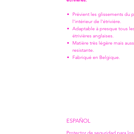
Prévient les glissements du 
l'intérieur de l'étrivière.
Adaptable à presque tous le
étrivières anglaises.
Matière très légère mais aussi
resistante.
Fabriqué en Belgique.
ESPAÑOL
Protector de seguridad para los