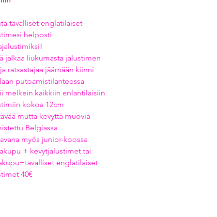
a tavalliset englatilaiset
stimesi helposti
ajalustimiksi!
ä jalkaa liukumasta jalustimen
 ja ratsastajaa jäämään kiinni
laan putoamistilanteessa
i melkein kaikkiin enlantilaisiin
stimiin kokoa 12cm
ävää mutta kevyttä muovia
istettu Belgiassa
tavana myös junior-koossa
akupu + kevytjalustimet tai
akupu+tavalliset englatilaiset
stimet 40€