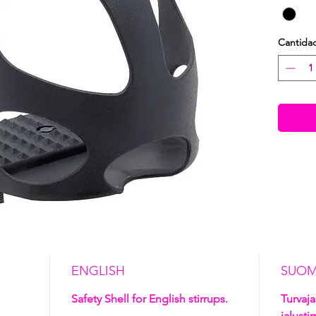
Cantida
ENGLISH
SUOM
Safety Shell for English stirrups.
Turvaja
jalusti