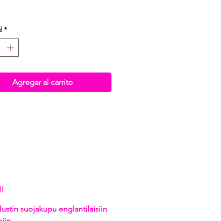
d
*
Agregar al carrito
I
lustin suojakupu englantilaisiin
miin