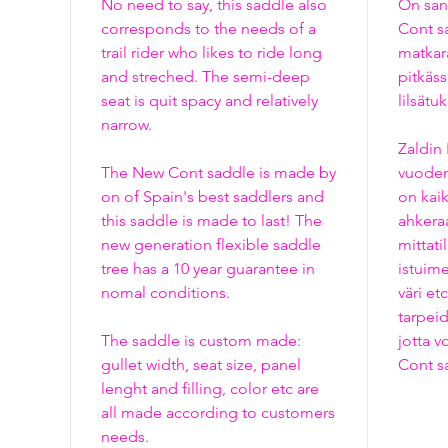
No need to say, this saddle also
On san
corresponds to the needs of a
Cont s
trail rider who likes to ride long
matkara
and streched. The semi-deep
pitkäss
seat is quit spacy and relatively
lilsätuk
narrow.
Zaldin
The New Cont saddle is made by
vuoden
on of Spain's best saddlers and
on kai
this saddle is made to last! The
ahkeraa
new generation flexible saddle
mittati
tree has a 10 year guarantee in
istuim
nomal conditions.
väri et
tarpeid
The saddle is custom made:
jotta 
gullet width, seat size, panel
Cont s
lenght and filling, color etc are
all made according to customers
needs.