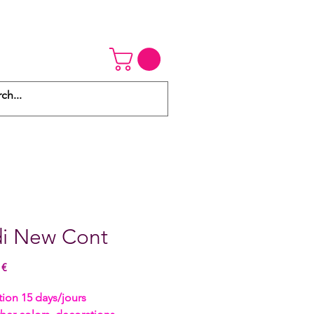
di New Cont
Precio
 €
tion 15 days/jours