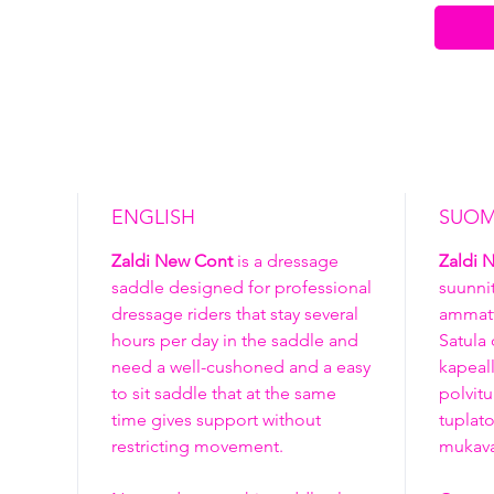
ENGLISH
SUOM
Zaldi New Cont
is a dressage
Zaldi 
saddle designed for professional
suunni
dressage riders that stay several
ammatti
hours per day in the saddle and
Satula 
need a well-cushoned and a easy
kapeall
to sit saddle that at the same
polvitu
time gives support without
tuplato
restricting movement.
mukava 