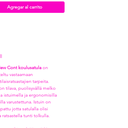
Agregar al carrito
I
New Cont koulusatula
on
teltu vastaamaan
laisratsastajien tarpeita.
on tilava, puolisyvällä melko
a istuimella ja ergonomisilla
illa varustettuna. Istuin on
pattu jotta satulalla olisi
ratsastella tunti tolkulla.