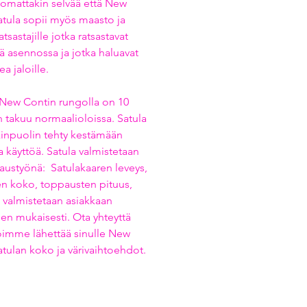
omattakin selvää että New
atula sopii myös maasto ja
tsastajille jotka ratsastavat
ä asennossa ja jotka haluavat
ea jaloille.
 New Contin rungolla on 10
 takuu normaalioloissa. Satula
kinpuolin tehty kestämään
 käyttöä. Satula valmistetaan
laustyönä: Satulakaaren leveys,
en koko, toppausten pituus,
c valmistetaan asiakkaan
en mukaisesti. Ota yhteyttä
voimme lähettää sinulle New
atulan koko ja värivaihtoehdot.