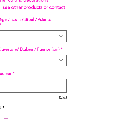
ther colors, decorations,
, see other products or contact
ège / Istuin / Stoel / Asiento
des autres couleurs,
*
ions, options, merci de nous
er.
Ouverture/ Etukaari/ Puente (cm)
*
ouleur
*
0/50
d
*