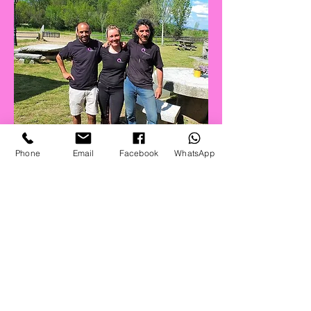
Phone
Email
Facebook
WhatsApp
Le reste de l'équipe
Je vous présente
Angel DOSUNA
, mon
partenaire de vie et d'affaires en
TREKhorse :)
Il est responsable de l'administration, de
la gestion et des points techniques liés à
TREKhorse.com
Il assure le service après-vente de tous nos